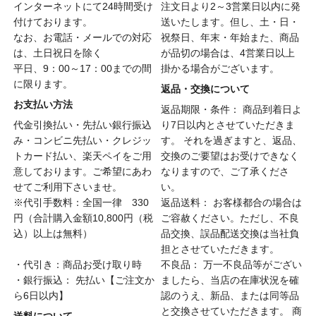
インターネットにて24時間受け
注文日より2～3営業日以内に発
付けております。
送いたします。但し、土・日・
なお、お電話・メールでの対応
祝祭日、年末・年始また、商品
は、土日祝日を除く
が品切の場合は、4営業日以上
平日、9：00～17：00までの間
掛かる場合がございます。
に限ります。
返品・交換について
お支払い方法
返品期限・条件： 商品到着日よ
代金引換払い・先払い銀行振込
り7日以内とさせていただきま
み・コンビニ先払い・クレジッ
す。 それを過ぎますと、返品、
トカード払い、楽天ペイをご用
交換のご要望はお受けできなく
意しております。ご希望にあわ
なりますので、ご了承くださ
せてご利用下さいませ。
い。
※代引手数料：全国一律 330
返品送料： お客様都合の場合は
円（合計購入金額10,800円（税
ご容赦ください。ただし、不良
込）以上は無料）
品交換、誤品配送交換は当社負
担とさせていただきます。
・代引き：商品お受け取り時
不良品： 万一不良品等がござい
・銀行振込： 先払い【ご注文か
ましたら、当店の在庫状況を確
ら6日以内】
認のうえ、新品、または同等品
と交換させていただきます。 商