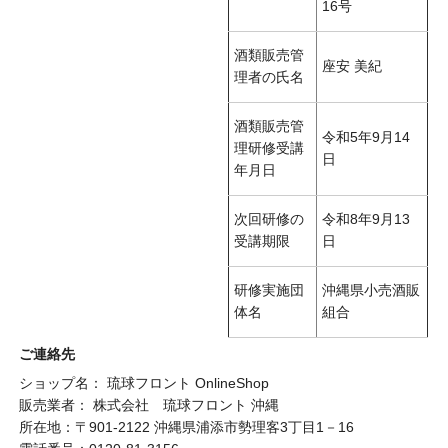
16号
酒類販売管
座安 美紀
理者の氏名
酒類販売管
令和5年9月14
理研修受講
日
年月日
次回研修の
令和8年9月13
受講期限
日
研修実施団
沖縄県小売酒販
体名
組合
ご連絡先
ショップ名： 琉球フロント OnlineShop
販売業者： 株式会社 琉球フロント 沖縄
所在地：〒901-2122 沖縄県浦添市勢理客3丁目1－16