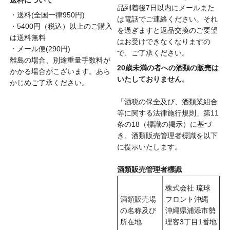
送料について
品到着後7日以内にメールまた
・送料(全国一律950円)
は電話でご連絡ください。それ
・5400円（税込）以上のご購入
を過ぎますと返品交換のご要望
は送料無料
はお受けできなくなりますの
・メール便(290円)
で、ご了承ください。
離島の場合、別途重量手数料が
20歳未満の者への酒類の販売は
かかる場合がこざいます。あら
いたしておりません。
かじめご了承ください。
「酒税の保全及び、酒類業組合
等に関する法律施行規則」第11
条の18（標識の掲示）に基づ
き、酒類販売管理者標識を以下
に提示いたします。
酒類販売管理者標識
株式会社 琉球
酒類販売場
フロント沖縄
の名称及び
沖縄県浦添市勢
所在地
理客3丁目1番地