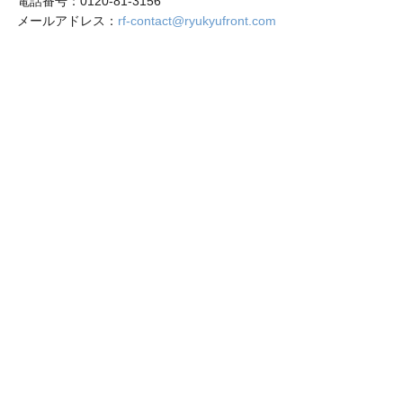
電話番号：0120-81-3156
メールアドレス：
rf-contact@ryukyufront.com
〒901-2122 沖縄県浦添市勢理客3丁目1－16
営業時間：月～金（祝日を除く）
午前9時～午後5時