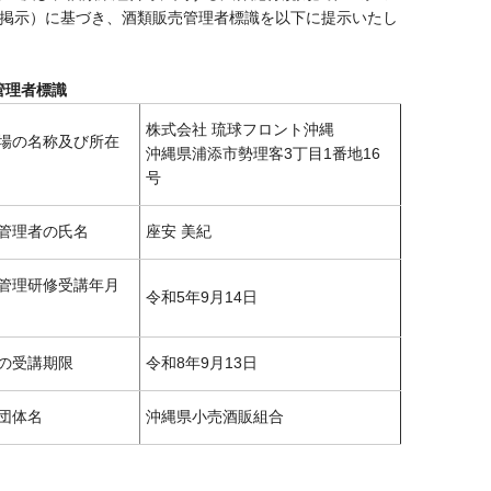
の掲示）に基づき、酒類販売管理者標識を以下に提示いたし
管理者標識
株式会社 琉球フロント沖縄
場の名称及び所在
沖縄県浦添市勢理客3丁目1番地16
号
管理者の氏名
座安 美紀
管理研修受講年月
令和5年9月14日
の受講期限
令和8年9月13日
団体名
沖縄県小売酒販組合