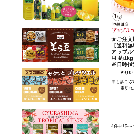
★ご注文
【送料無
アップル
用 約1k
※日時指
¥9,00
申し訳ござ
庫切れ
4件中1件～