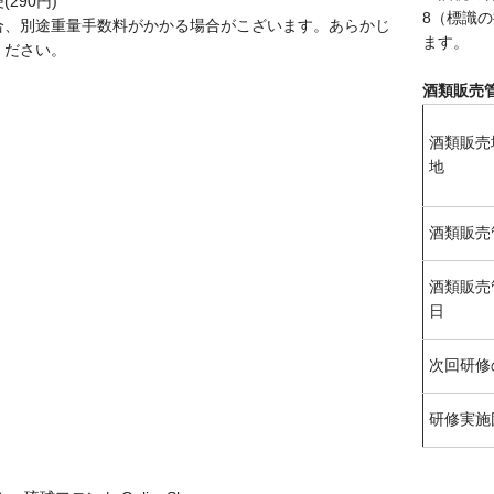
290円)
8（標識
合、別途重量手数料がかかる場合がこざいます。あらかじ
ます。
ください。
酒類販売
酒類販売
地
酒類販売
酒類販売
日
次回研修
研修実施