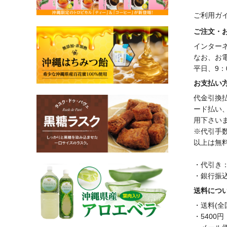
ご利用ガ
ご注文・
インター
なお、お
平日、9：
お支払い
代金引換
ード払い
用下さい
※代引手数
以上は無
・代引き
・銀行振
送料につ
・送料(全
・5400