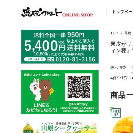
トップペー
TOP
果物
果皮がリ
ィン種』
表示切替：
4件中1件～
商品