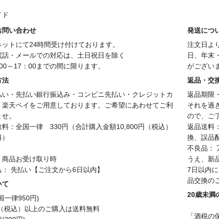
イド
お問い合わせ
発送につ
ネットにて24時間受け付けております。
注文日よ
電話・メールでの対応は、土日祝日を除く
日、年末
00～17：00までの間に限ります。
がござい
方法
返品・交
払い・先払い銀行振込み・コンビニ先払い・クレジットカ
返品期限
、楽天ペイをご用意しております。ご希望にあわせてご利
それを過
ませ。
ので、ご
料：全国一律 330円（合計購入金額10,800円（税込）
返品送料
料）
換、誤品
不良品：
：商品お受け取り時
うえ、新
込： 先払い【ご注文から6日以内】
7日以内
品交換の
いて
20歳未
国一律950円)
円（税込）以上のご購入は送料無料
「酒税の