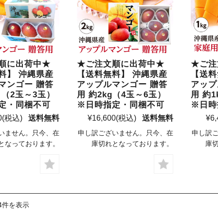
順に出荷中★
★ご注文順に出荷中★
★ご注
料】 沖縄県産
【送料無料】 沖縄県産
【送料
マンゴー 贈答
アップルマンゴー 贈答
アップ
g （2玉～3玉）
用 約2kg（4玉～6玉）
用 約1
定・同梱不可
※日時指定・同梱不可
※日時
0
(税込)
送料無料
¥16,600
(税込)
送料無料
¥6,
いません。只今、在
申し訳ございません。只今、在
申し訳
となっております。
庫切れとなっております。
庫
4件を表示