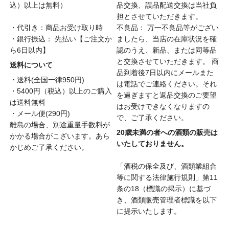
込）以上は無料）
品交換、誤品配送交換は当社負
担とさせていただきます。
・代引き：商品お受け取り時
不良品： 万一不良品等がござい
・銀行振込： 先払い【ご注文か
ましたら、当店の在庫状況を確
ら6日以内】
認のうえ、新品、または同等品
と交換させていただきます。 商
送料について
品到着後7日以内にメールまた
・送料(全国一律950円)
は電話でご連絡ください。それ
・5400円（税込）以上のご購入
を過ぎますと返品交換のご要望
は送料無料
はお受けできなくなりますの
・メール便(290円)
で、ご了承ください。
離島の場合、別途重量手数料が
20歳未満の者への酒類の販売は
かかる場合がこざいます。あら
いたしておりません。
かじめご了承ください。
「酒税の保全及び、酒類業組合
等に関する法律施行規則」第11
条の18（標識の掲示）に基づ
き、酒類販売管理者標識を以下
に提示いたします。