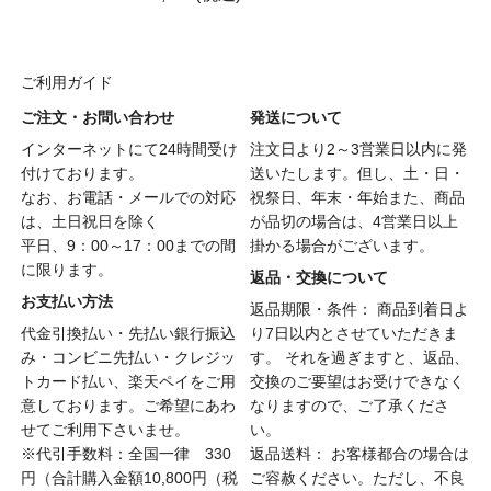
ご利用ガイド
ご注文・お問い合わせ
発送について
インターネットにて24時間受け
注文日より2～3営業日以内に発
付けております。
送いたします。但し、土・日・
なお、お電話・メールでの対応
祝祭日、年末・年始また、商品
は、土日祝日を除く
が品切の場合は、4営業日以上
平日、9：00～17：00までの間
掛かる場合がございます。
に限ります。
返品・交換について
お支払い方法
返品期限・条件： 商品到着日よ
代金引換払い・先払い銀行振込
り7日以内とさせていただきま
み・コンビニ先払い・クレジッ
す。 それを過ぎますと、返品、
トカード払い、楽天ペイをご用
交換のご要望はお受けできなく
意しております。ご希望にあわ
なりますので、ご了承くださ
せてご利用下さいませ。
い。
※代引手数料：全国一律 330
返品送料： お客様都合の場合は
円（合計購入金額10,800円（税
ご容赦ください。ただし、不良