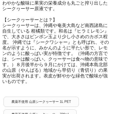
わやかな酸味に果実の栄養成分も丸ごと搾り出した
シークヮーサー原液です。
【シークヮーサーとは？】
シークヮーサーは、沖縄や奄美大島など南西諸島に
自生している 柑橘類です。和名は『ヒラミレモン』
で、大きさはピンポン玉より少し小さめのカボス程
度。 沖縄では『シークワシャー』とも呼ばれ、その
名が示すように、みかんのように平たい形で、レモ
ンのように酸っぱい実が特徴です。（沖縄の方言で
は、シーは酸っぱい。クヮーサーは食べ物の意味で
す。）８月後半から９月にかけては、沖縄本島北部
の山原（やんばる）地域から早切り（青切り）の果
実が出荷されます。表皮が鮮やかな緑色で酸味が強
いものです。
農薬不使用 山原シークヮーサー 1L PET