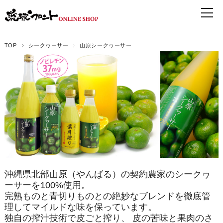
TOP
シークヮーサー
山原シークヮーサー
沖縄県北部山原（やんばる）の契約農家のシークヮ
ーサーを100%使用。
完熟ものと青切りものとの絶妙なブレンドを徹底管
理してマイルドな味を保っています。
独自の搾汁技術で皮ごと搾り、 皮の苦味と果肉のさ