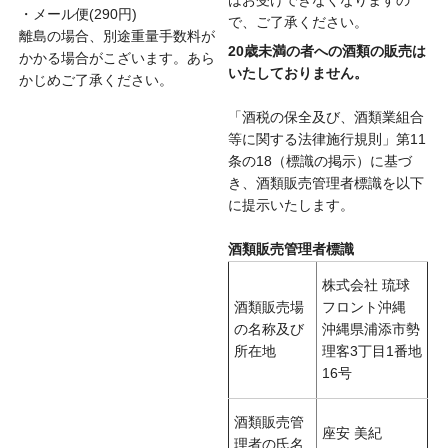
はお受けできなくなりますの
・メール便(290円)
で、ご了承ください。
離島の場合、別途重量手数料が
20歳未満の者への酒類の販売は
かかる場合がこざいます。あら
いたしておりません。
かじめご了承ください。
「酒税の保全及び、酒類業組合
等に関する法律施行規則」第11
条の18（標識の掲示）に基づ
き、酒類販売管理者標識を以下
に提示いたします。
酒類販売管理者標識
株式会社 琉球
酒類販売場
フロント沖縄
の名称及び
沖縄県浦添市勢
所在地
理客3丁目1番地
16号
酒類販売管
座安 美紀
理者の氏名