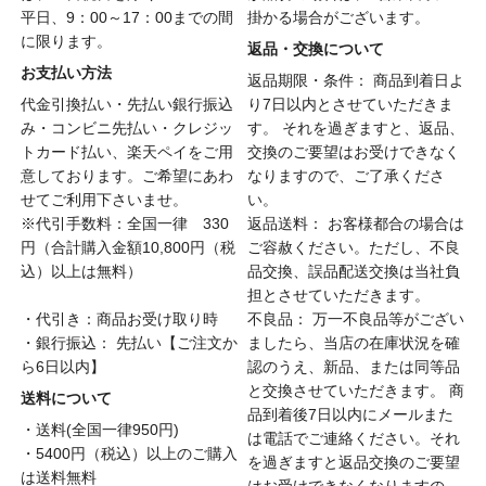
平日、9：00～17：00までの間
掛かる場合がございます。
に限ります。
返品・交換について
お支払い方法
返品期限・条件： 商品到着日よ
代金引換払い・先払い銀行振込
り7日以内とさせていただきま
み・コンビニ先払い・クレジッ
す。 それを過ぎますと、返品、
トカード払い、楽天ペイをご用
交換のご要望はお受けできなく
意しております。ご希望にあわ
なりますので、ご了承くださ
せてご利用下さいませ。
い。
※代引手数料：全国一律 330
返品送料： お客様都合の場合は
円（合計購入金額10,800円（税
ご容赦ください。ただし、不良
込）以上は無料）
品交換、誤品配送交換は当社負
担とさせていただきます。
・代引き：商品お受け取り時
不良品： 万一不良品等がござい
・銀行振込： 先払い【ご注文か
ましたら、当店の在庫状況を確
ら6日以内】
認のうえ、新品、または同等品
と交換させていただきます。 商
送料について
品到着後7日以内にメールまた
・送料(全国一律950円)
は電話でご連絡ください。それ
・5400円（税込）以上のご購入
を過ぎますと返品交換のご要望
は送料無料