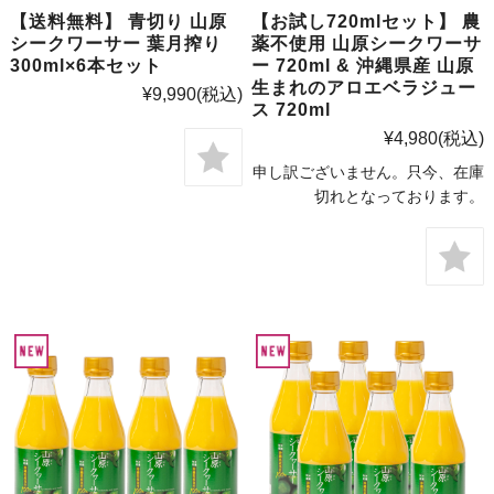
【送料無料】 青切り 山原
【お試し720mlセット】 農
シークワーサー 葉月搾り
薬不使用 山原シークワーサ
300ml×6本セット
ー 720ml & 沖縄県産 山原
生まれのアロエベラジュー
¥9,990
(税込)
ス 720ml
¥4,980
(税込)
申し訳ございません。只今、在庫
切れとなっております。