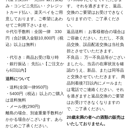
み・コンビニ先払い・クレジッ
す。 それを過ぎますと、返品、
トカード払い、楽天ペイをご用
交換のご要望はお受けできなく
意しております。ご希望にあわ
なりますので、ご了承くださ
せてご利用下さいませ。
い。
※代引手数料：全国一律 330
返品送料： お客様都合の場合は
円（合計購入金額10,800円（税
ご容赦ください。ただし、不良
込）以上は無料）
品交換、誤品配送交換は当社負
担とさせていただきます。
・代引き：商品お受け取り時
不良品： 万一不良品等がござい
・銀行振込： 先払い【ご注文か
ましたら、当店の在庫状況を確
ら6日以内】
認のうえ、新品、または同等品
と交換させていただきます。 商
送料について
品到着後7日以内にメールまた
・送料(全国一律950円)
は電話でご連絡ください。それ
・5400円（税込）以上のご購入
を過ぎますと返品交換のご要望
は送料無料
はお受けできなくなりますの
・メール便(290円)
で、ご了承ください。
離島の場合、別途重量手数料が
20歳未満の者への酒類の販売は
かかる場合がこざいます。あら
いたしておりません。
かじめご了承ください。