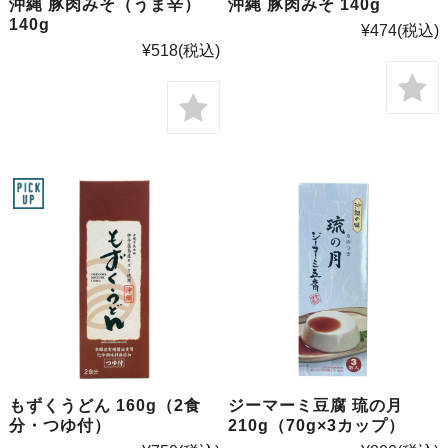
沖縄 豚肉みそ（うま辛）
沖縄 豚肉みそ 140g
140g
¥474
(税込)
¥518
(税込)
もずくうどん 160g（2食
ジーマーミ豆腐 琉の月
分・つゆ付）
210g（70g×3カップ）