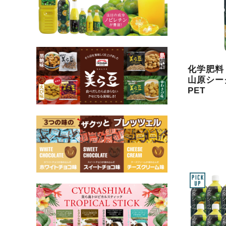
化学肥
山原シー
PET