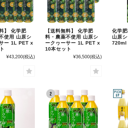
料】 化学肥
【送料無料】 化学肥
化学
不使用 山原シ
料・農薬不使用 山原シ
山原シ
ー 1L PET x
ークヮーサー 1L PET x
720ml
ット
10本セット
¥43,200
(税込)
¥36,500
(税込)