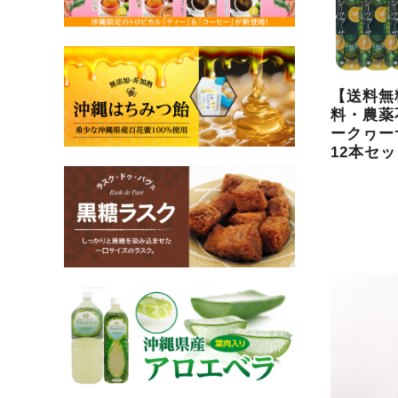
【送料無
料・農薬
ークヮーサ
12本セ