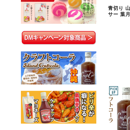
青切り 
サー 葉月