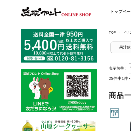
トップペー
TOP
ドリ
果汁飲
表示切替：
29件中1件
商品