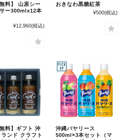
無料】 山原シー
おきなわ黒糖紅茶
ー300mlx12本
¥500
(税込)
¥12,960
(税込)
無料】ギフト 沖
沖縄バヤリース
イランド クラフト
500ml×3本セット（マ