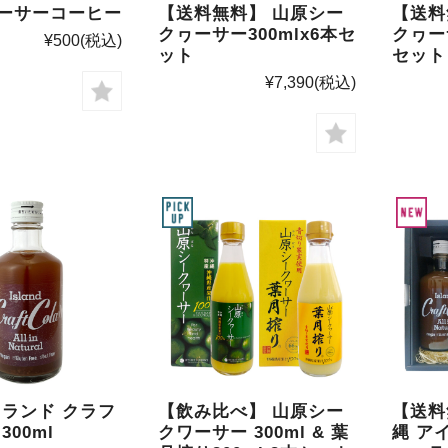
ーサーコーヒー
【送料無料】 山原シー
【送料
クヮーサー300mlx6本セ
クヮーサ
¥500
(税込)
ット
セット
¥7,390
(税込)
イランド クラフ
【飲み比べ】 山原シー
【送料
300ml
クワーサー 300ml & 葉
縄 ア