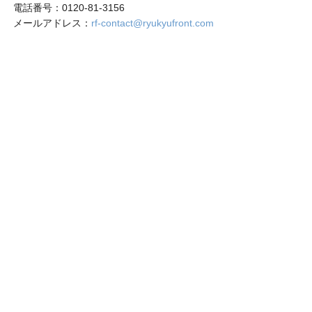
電話番号：0120-81-3156
メールアドレス：
rf-contact@ryukyufront.com
〒901-2122 沖縄県浦添市勢理客3丁目1－16
営業時間：月～金（祝日を除く）
午前9時～午後5時