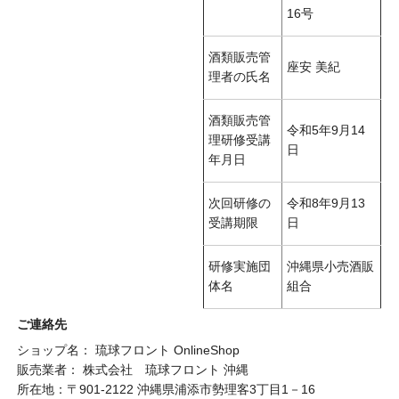
16号
酒類販売管
座安 美紀
理者の氏名
酒類販売管
令和5年9月14
理研修受講
日
年月日
次回研修の
令和8年9月13
受講期限
日
研修実施団
沖縄県小売酒販
体名
組合
ご連絡先
ショップ名： 琉球フロント OnlineShop
販売業者： 株式会社 琉球フロント 沖縄
所在地：〒901-2122 沖縄県浦添市勢理客3丁目1－16