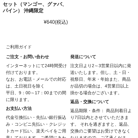
セット（マンゴー、グァバ、
パイン） 沖縄限定
¥640
(税込)
ご利用ガイド
ご注文・お問い合わせ
発送について
インターネットにて24時間受け
注文日より2～3営業日以内に発
付けております。
送いたします。但し、土・日・
なお、お電話・メールでの対応
祝祭日、年末・年始また、商品
は、土日祝日を除く
が品切の場合は、4営業日以上
平日、9：00～17：00までの間
掛かる場合がございます。
に限ります。
返品・交換について
お支払い方法
返品期限・条件： 商品到着日よ
代金引換払い・先払い銀行振込
り7日以内とさせていただきま
み・コンビニ先払い・クレジッ
す。 それを過ぎますと、返品、
トカード払い、楽天ペイをご用
交換のご要望はお受けできなく
意しております。ご希望にあわ
なりますので、ご了承くださ