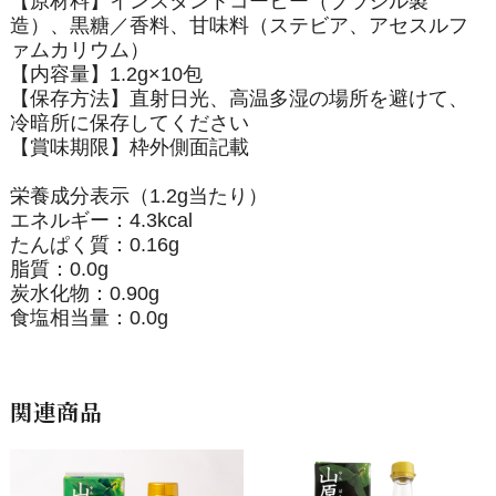
【原材料】インスタントコーヒー（ブラジル製
造）、黒糖／香料、甘味料（ステビア、アセスルフ
ァムカリウム）
【内容量】1.2g×10包
【保存方法】直射日光、高温多湿の場所を避けて、
冷暗所に保存してください
【賞味期限】枠外側面記載
栄養成分表示（1.2g当たり）
エネルギー：4.3kcal
たんぱく質：0.16g
脂質：0.0g
炭水化物：0.90g
食塩相当量：0.0g
関連商品