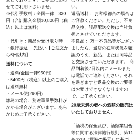
せてご利用下さいませ。
い。
※代引手数料：全国一律 330
返品送料： お客様都合の場合は
円（合計購入金額10,800円（税
ご容赦ください。ただし、不良
込）以上は無料）
品交換、誤品配送交換は当社負
担とさせていただきます。
・代引き：商品お受け取り時
不良品： 万一不良品等がござい
・銀行振込： 先払い【ご注文か
ましたら、当店の在庫状況を確
ら6日以内】
認のうえ、新品、または同等品
と交換させていただきます。 商
送料について
品到着後7日以内にメールまた
・送料(全国一律950円)
は電話でご連絡ください。それ
・5400円（税込）以上のご購入
を過ぎますと返品交換のご要望
は送料無料
はお受けできなくなりますの
・メール便(290円)
で、ご了承ください。
離島の場合、別途重量手数料が
20歳未満の者への酒類の販売は
かかる場合がこざいます。あら
いたしておりません。
かじめご了承ください。
「酒税の保全及び、酒類業組合
等に関する法律施行規則」第11
条の18（標識の掲示）に基づ