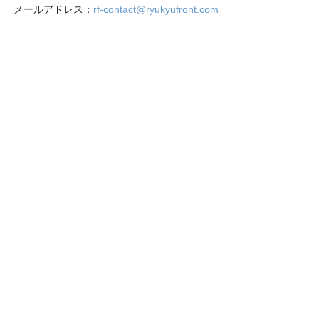
メールアドレス：
rf-contact@ryukyufront.com
〒901-2122 沖縄県浦添市勢理客3丁目1－16
営業時間：月～金（祝日を除く）
午前9時～午後5時
（C）2009 琉球フロント沖縄