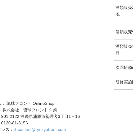
酒類販売
地
酒類販売
酒類販売
日
次回研修
研修実施
 琉球フロント OnlineShop
 株式会社 琉球フロント 沖縄
901-2122 沖縄県浦添市勢理客3丁目1－16
20-81-3156
ドレス：
rf-contact@ryukyufront.com