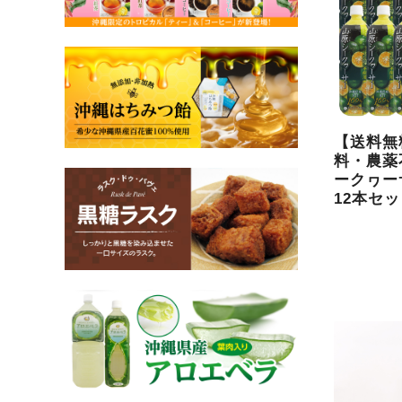
【送料無
料・農薬
ークヮーサ
12本セ