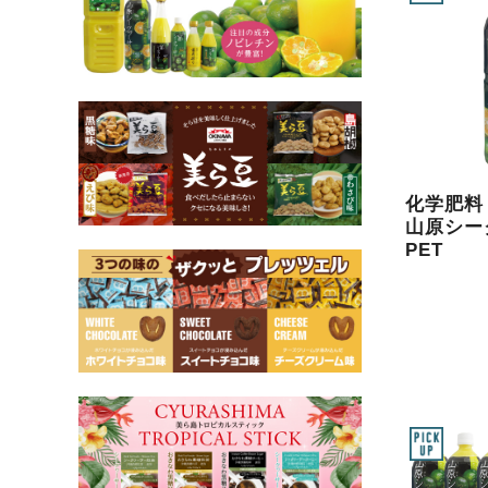
化学肥
山原シー
PET