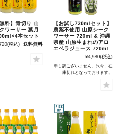
無料】青切り 山
【お試し720mlセット】
クワーサー 葉月
農薬不使用 山原シーク
00ml×4本セット
ワーサー 720ml & 沖縄
県産 山原生まれのアロ
720
(税込)
送料無料
エベラジュース 720ml
¥4,980
(税込)
申し訳ございません。只今、在
庫切れとなっております。