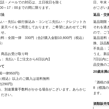
電話・メールでの対応は、土日祝日を除く
日、年末
00～17：00までの間に限ります。
がござい
方法
返品・交
払い・先払い銀行振込み・コンビニ先払い・クレジットカ
返品期限
、楽天ペイをご用意しております。ご希望にあわせてご利
それを過
ませ。
ので、ご
料：全国一律 330円（合計購入金額10,800円（税込）
返品送料
料）
換、誤品
不良品：
：商品お受け取り時
うえ、新
込： 先払い【ご注文から6日以内】
7日以内
品交換の
いて
20歳未
国一律950円)
円（税込）以上のご購入は送料無料
「酒税の
290円)
8（標識
合、別途重量手数料がかかる場合がこざいます。あらかじ
ます。
ください。
酒類販売