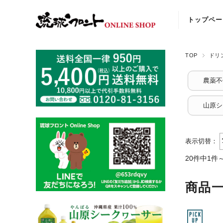
トップペー
TOP
ドリ
農薬不
山原シ
表示切替：
20件中1件
商品