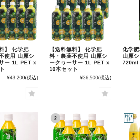
料】 化学肥
【送料無料】 化学肥
化学
不使用 山原シ
料・農薬不使用 山原シ
山原シ
ー 1L PET x
ークヮーサー 1L PET x
720ml
ット
10本セット
¥43,200
(税込)
¥36,500
(税込)