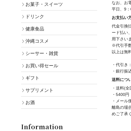
なお、お
お菓子・スイーツ
平日、9：
ドリンク
お支払い
代金引換
健康食品
ード払い
用下さい
沖縄コスメ
※代引手数
以上は無
シーサー・雑貨
・代引き
お買い得セール
・銀行振
ギフト
送料につ
・送料(全
サプリメント
・5400
・メール便(
お酒
離島の場
めご了承
Information