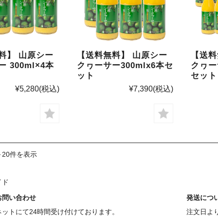
料】 山原シー
【送料無料】 山原シー
【送料
 300ml×4本
クヮーサー300mlx6本セ
クヮーサ
ット
セット
¥5,280
(税込)
¥7,390
(税込)
～20件を表示
イド
お問い合わせ
発送につ
ネットにて24時間受け付けております。
注文日よ