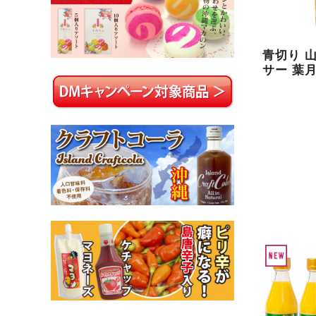
青切り 
サー 葉月