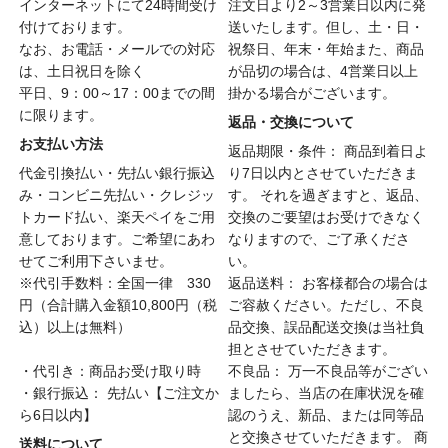
インターネットにて24時間受け
注文日より2～3営業日以内に発
付けております。
送いたします。但し、土・日・
なお、お電話・メールでの対応
祝祭日、年末・年始また、商品
は、土日祝日を除く
が品切の場合は、4営業日以上
平日、9：00～17：00までの間
掛かる場合がございます。
に限ります。
返品・交換について
お支払い方法
返品期限・条件： 商品到着日よ
代金引換払い・先払い銀行振込
り7日以内とさせていただきま
み・コンビニ先払い・クレジッ
す。 それを過ぎますと、返品、
トカード払い、楽天ペイをご用
交換のご要望はお受けできなく
意しております。ご希望にあわ
なりますので、ご了承くださ
せてご利用下さいませ。
い。
※代引手数料：全国一律 330
返品送料： お客様都合の場合は
円（合計購入金額10,800円（税
ご容赦ください。ただし、不良
込）以上は無料）
品交換、誤品配送交換は当社負
担とさせていただきます。
・代引き：商品お受け取り時
不良品： 万一不良品等がござい
・銀行振込： 先払い【ご注文か
ましたら、当店の在庫状況を確
ら6日以内】
認のうえ、新品、または同等品
と交換させていただきます。 商
送料について