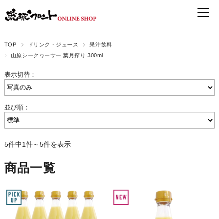
TOP
ドリンク・ジュース
果汁飲料
山原シークヮーサー 葉月搾り 300ml
表示切替：
並び順：
5件中1件～5件を表示
商品一覧