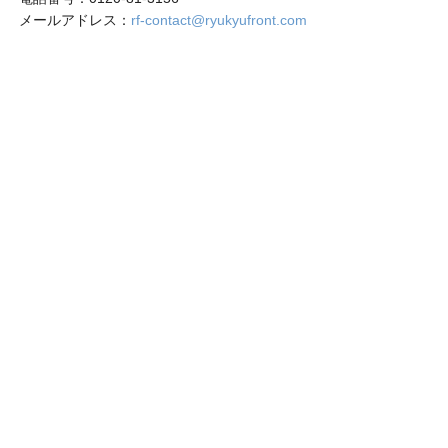
メールアドレス：
rf-contact@ryukyufront.com
〒901-2122 沖縄県浦添市勢理客3丁目1－16
営業時間：月～金（祝日を除く）
午前9時～午後5時