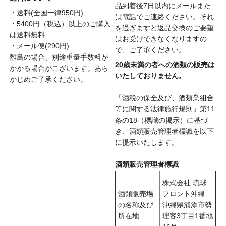
品到着後7日以内にメールまた
・送料(全国一律950円)
は電話でご連絡ください。それ
・5400円（税込）以上のご購入
を過ぎますと返品交換のご要望
は送料無料
はお受けできなくなりますの
・メール便(290円)
で、ご了承ください。
離島の場合、別途重量手数料が
20歳未満の者への酒類の販売は
かかる場合がこざいます。あら
いたしておりません。
かじめご了承ください。
「酒税の保全及び、酒類業組合
等に関する法律施行規則」第11
条の18（標識の掲示）に基づ
き、酒類販売管理者標識を以下
に提示いたします。
酒類販売管理者標識
株式会社 琉球
酒類販売場
フロント沖縄
の名称及び
沖縄県浦添市勢
所在地
理客3丁目1番地