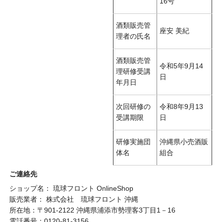
16号
酒類販売管
座安 美紀
理者の氏名
酒類販売管
令和5年9月14
理研修受講
日
年月日
次回研修の
令和8年9月13
受講期限
日
研修実施団
沖縄県小売酒販
体名
組合
ご連絡先
ショップ名： 琉球フロント OnlineShop
販売業者： 株式会社 琉球フロント 沖縄
所在地：〒901-2122 沖縄県浦添市勢理客3丁目1－16
電話番号：0120-81-3156