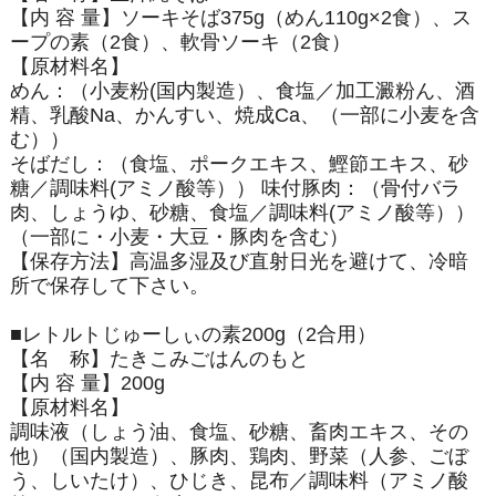
【内 容 量】ソーキそば375g（めん110g×2食）、ス
ープの素（2食）、軟骨ソーキ（2食）
【原材料名】
めん：（小麦粉(国内製造）、食塩／加工澱粉ん、酒
精、乳酸Na、かんすい、焼成Ca、（一部に小麦を含
む））
そばだし：（食塩、ポークエキス、鰹節エキス、砂
糖／調味料(アミノ酸等）） 味付豚肉：（骨付バラ
肉、しょうゆ、砂糖、食塩／調味料(アミノ酸等））
（一部に・小麦・大豆・豚肉を含む）
【保存方法】高温多湿及び直射日光を避けて、冷暗
所で保存して下さい。
■レトルトじゅーしぃの素200g（2合用）
【名 称】たきこみごはんのもと
【内 容 量】200g
【原材料名】
調味液（しょう油、食塩、砂糖、畜肉エキス、その
他）（国内製造）、豚肉、鶏肉、野菜（人参、ごぼ
う、しいたけ）、ひじき、昆布／調味料（アミノ酸