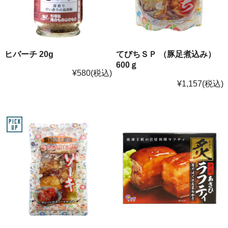
てびちＳＰ （豚足煮込み）
ヒバーチ 20g
600ｇ
¥580
(税込)
¥1,157
(税込)