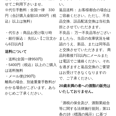
せてご利用下さいませ。
い。
※代引手数料：全国一律 330
返品送料： お客様都合の場合は
円（合計購入金額10,800円（税
ご容赦ください。ただし、不良
込）以上は無料）
品交換、誤品配送交換は当社負
担とさせていただきます。
・代引き：商品お受け取り時
不良品： 万一不良品等がござい
・銀行振込： 先払い【ご注文か
ましたら、当店の在庫状況を確
ら6日以内】
認のうえ、新品、または同等品
と交換させていただきます。 商
送料について
品到着後7日以内にメールまた
・送料(全国一律950円)
は電話でご連絡ください。それ
・5400円（税込）以上のご購入
を過ぎますと返品交換のご要望
は送料無料
はお受けできなくなりますの
・メール便(290円)
で、ご了承ください。
離島の場合、別途重量手数料が
20歳未満の者への酒類の販売は
かかる場合がこざいます。あら
いたしておりません。
かじめご了承ください。
「酒税の保全及び、酒類業組合
等に関する法律施行規則」第11
条の18（標識の掲示）に基づ