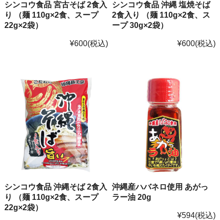
シンコウ食品 宮古そば 2食入
シンコウ食品 沖縄 塩焼そば
り （麺 110g×2食、スープ
2食入り （麺 110g×2食、ス
22g×2袋）
ープ 30g×2袋）
¥600
(税込)
¥600
(税込)
シンコウ食品 沖縄そば 2食入
沖縄産ハバネロ使用 あがっ
り （麺 110g×2食、スープ
ラー油 20g
22g×2袋）
¥594
(税込)