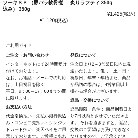
ソーキＳＰ （豚バラ軟骨煮
炙りラフティ 350g
込み） 350g
¥1,425
(税込)
¥1,120
(税込)
ご利用ガイド
ご注文・お問い合わせ
発送について
インターネットにて24時間受け
注文日より2～3営業日以内に発
付けております。
送いたします。但し、土・日・
なお、お電話・メールでの対応
祝祭日、年末・年始また、商品
は、土日祝日を除く
が品切の場合は、4営業日以上
平日、9：00～17：00までの間
掛かる場合がございます。
に限ります。
返品・交換について
お支払い方法
返品期限・条件： 商品到着日よ
代金引換払い・先払い銀行振込
り7日以内とさせていただきま
み・コンビニ先払い・クレジッ
す。 それを過ぎますと、返品、
トカード払い、楽天ペイをご用
交換のご要望はお受けできなく
意しております。ご希望にあわ
なりますので、ご了承くださ