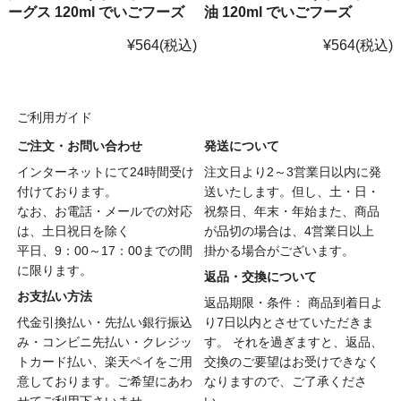
ーグス 120ml でいごフーズ
油 120ml でいごフーズ
¥564
(税込)
¥564
(税込)
ご利用ガイド
ご注文・お問い合わせ
発送について
インターネットにて24時間受け
注文日より2～3営業日以内に発
付けております。
送いたします。但し、土・日・
なお、お電話・メールでの対応
祝祭日、年末・年始また、商品
は、土日祝日を除く
が品切の場合は、4営業日以上
平日、9：00～17：00までの間
掛かる場合がございます。
に限ります。
返品・交換について
お支払い方法
返品期限・条件： 商品到着日よ
代金引換払い・先払い銀行振込
り7日以内とさせていただきま
み・コンビニ先払い・クレジッ
す。 それを過ぎますと、返品、
トカード払い、楽天ペイをご用
交換のご要望はお受けできなく
意しております。ご希望にあわ
なりますので、ご了承くださ