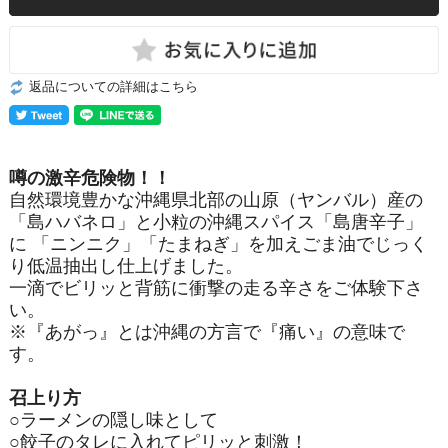
返品についての詳細はこちら
噂の激辛危険物！！
自然環境豊かな沖縄県北部の山原（ヤンバル）産の
「島ハバネロ」と小粒の沖縄スパイス「島唐辛子」
に 「ニンニク」「たまねぎ」を加えごま油でじっく
り低温抽出し仕上げました。
一滴でビリッと背筋に衝撃の走る辛さをご体験下さ
い。
※『あがっ』とは沖縄の方言で『痛い』の意味で
す。
召上り方
○ラーメンの隠し味として
○餃子のタレに入れてピリッと刺激！