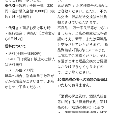
せてご利用下さいませ。
い。
※代引手数料：全国一律 330
返品送料： お客様都合の場合は
円（合計購入金額10,800円（税
ご容赦ください。ただし、不良
込）以上は無料）
品交換、誤品配送交換は当社負
担とさせていただきます。
・代引き：商品お受け取り時
不良品： 万一不良品等がござい
・銀行振込： 先払い【ご注文か
ましたら、当店の在庫状況を確
ら6日以内】
認のうえ、新品、または同等品
と交換させていただきます。 商
送料について
品到着後7日以内にメールまた
・送料(全国一律950円)
は電話でご連絡ください。それ
・5400円（税込）以上のご購入
を過ぎますと返品交換のご要望
は送料無料
はお受けできなくなりますの
・メール便(290円)
で、ご了承ください。
離島の場合、別途重量手数料が
20歳未満の者への酒類の販売は
かかる場合がこざいます。あら
いたしておりません。
かじめご了承ください。
「酒税の保全及び、酒類業組合
等に関する法律施行規則」第11
条の18（標識の掲示）に基づ
き、酒類販売管理者標識を以下