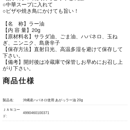
○中華スープに入れて
○ピザや焼き鳥にかけても旨い！
【名 称】ラー油
【内 容 量】20g
【原材料名】サラダ油、ごま油、ハバネロ、玉ね
ぎ、ニンニク、島唐辛子
【保存方法】直射日光、高温多湿を避けて保存して
下さい。
【備考】開封後は冷蔵庫で保管しお早めにお召し上
がり下さい。
商品仕様
製品名:
沖縄産ハバネロ使用 あがっラー油 20g
ＪＡＮコー
4990460100371
ド: