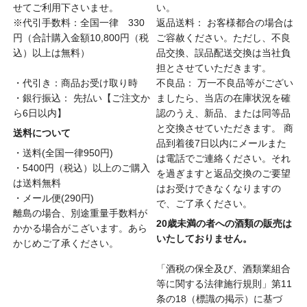
せてご利用下さいませ。
い。
※代引手数料：全国一律 330
返品送料： お客様都合の場合は
円（合計購入金額10,800円（税
ご容赦ください。ただし、不良
込）以上は無料）
品交換、誤品配送交換は当社負
担とさせていただきます。
・代引き：商品お受け取り時
不良品： 万一不良品等がござい
・銀行振込： 先払い【ご注文か
ましたら、当店の在庫状況を確
ら6日以内】
認のうえ、新品、または同等品
と交換させていただきます。 商
送料について
品到着後7日以内にメールまた
・送料(全国一律950円)
は電話でご連絡ください。それ
・5400円（税込）以上のご購入
を過ぎますと返品交換のご要望
は送料無料
はお受けできなくなりますの
・メール便(290円)
で、ご了承ください。
離島の場合、別途重量手数料が
20歳未満の者への酒類の販売は
かかる場合がこざいます。あら
いたしておりません。
かじめご了承ください。
「酒税の保全及び、酒類業組合
等に関する法律施行規則」第11
条の18（標識の掲示）に基づ