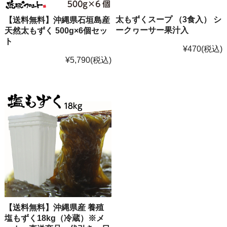
太もずくスープ （3食入） シ
【送料無料】沖縄県石垣島産
ークヮーサー果汁入
天然太もずく 500g×6個セッ
ト
¥470
(税込)
¥5,790
(税込)
【送料無料】沖縄県産 養殖
塩もずく18kg（冷蔵）※メ