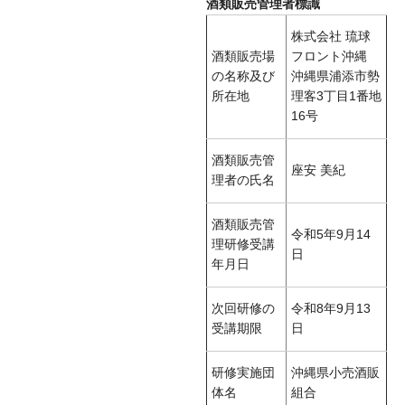
酒類販売管理者標識
株式会社 琉球
酒類販売場
フロント沖縄
の名称及び
沖縄県浦添市勢
所在地
理客3丁目1番地
16号
酒類販売管
座安 美紀
理者の氏名
酒類販売管
令和5年9月14
理研修受講
日
年月日
次回研修の
令和8年9月13
受講期限
日
研修実施団
沖縄県小売酒販
体名
組合