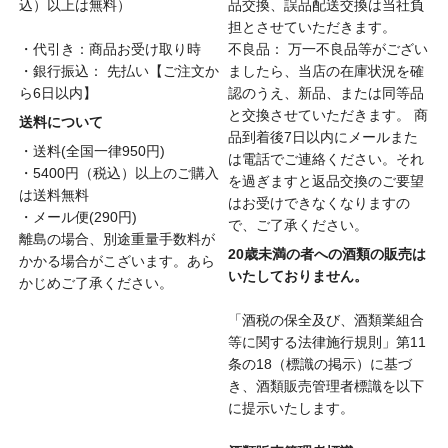
込）以上は無料）
品交換、誤品配送交換は当社負
担とさせていただきます。
・代引き：商品お受け取り時
不良品： 万一不良品等がござい
・銀行振込： 先払い【ご注文か
ましたら、当店の在庫状況を確
ら6日以内】
認のうえ、新品、または同等品
と交換させていただきます。 商
送料について
品到着後7日以内にメールまた
・送料(全国一律950円)
は電話でご連絡ください。それ
・5400円（税込）以上のご購入
を過ぎますと返品交換のご要望
は送料無料
はお受けできなくなりますの
・メール便(290円)
で、ご了承ください。
離島の場合、別途重量手数料が
20歳未満の者への酒類の販売は
かかる場合がこざいます。あら
いたしておりません。
かじめご了承ください。
「酒税の保全及び、酒類業組合
等に関する法律施行規則」第11
条の18（標識の掲示）に基づ
き、酒類販売管理者標識を以下
に提示いたします。