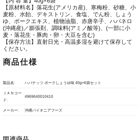
【内 容 量】40g×6袋
【原材料名】落花生(アメリカ産)、寒梅粉、砂糖、小
麦粉、水飴、デキストリン、食塩、でん粉、しょう
ゆ、ポークエキス、植物油脂、赤唐辛子、ハバネロ
(沖縄産)／膨張剤、調味料(アミノ酸等)、(一部に小
麦・落花生・豚肉・卵・大豆を含む)
【保存方法】直射日光・高温多湿を避けて保存して
ください。
商品仕様
製品名:
ハバナッツ ポークしょうゆ味 40g×6袋セット
ＪＡＮコー
4969640010410
ド:
メーカー:
沖縄パイオニアフーズ
関連商品