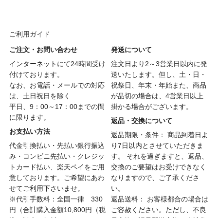
ご利用ガイド
ご注文・お問い合わせ
発送について
インターネットにて24時間受け
注文日より2～3営業日以内に発
付けております。
送いたします。但し、土・日・
なお、お電話・メールでの対応
祝祭日、年末・年始また、商品
は、土日祝日を除く
が品切の場合は、4営業日以上
平日、9：00～17：00までの間
掛かる場合がございます。
に限ります。
返品・交換について
お支払い方法
返品期限・条件： 商品到着日よ
代金引換払い・先払い銀行振込
り7日以内とさせていただきま
み・コンビニ先払い・クレジッ
す。 それを過ぎますと、返品、
トカード払い、楽天ペイをご用
交換のご要望はお受けできなく
意しております。ご希望にあわ
なりますので、ご了承くださ
せてご利用下さいませ。
い。
※代引手数料：全国一律 330
返品送料： お客様都合の場合は
円（合計購入金額10,800円（税
ご容赦ください。ただし、不良