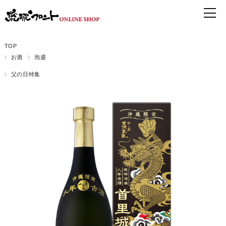
TOP
お酒
泡盛
父の日特集