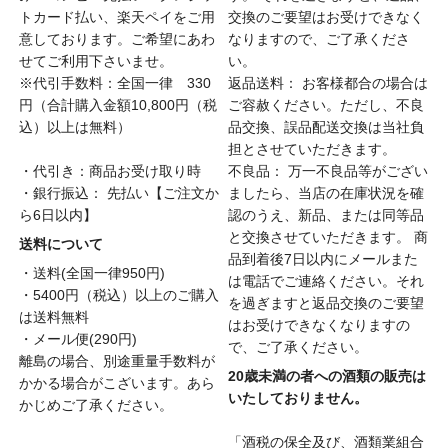
トカード払い、楽天ペイをご用
交換のご要望はお受けできなく
意しております。ご希望にあわ
なりますので、ご了承くださ
せてご利用下さいませ。
い。
※代引手数料：全国一律 330
返品送料： お客様都合の場合は
円（合計購入金額10,800円（税
ご容赦ください。ただし、不良
込）以上は無料）
品交換、誤品配送交換は当社負
担とさせていただきます。
・代引き：商品お受け取り時
不良品： 万一不良品等がござい
・銀行振込： 先払い【ご注文か
ましたら、当店の在庫状況を確
ら6日以内】
認のうえ、新品、または同等品
と交換させていただきます。 商
送料について
品到着後7日以内にメールまた
・送料(全国一律950円)
は電話でご連絡ください。それ
・5400円（税込）以上のご購入
を過ぎますと返品交換のご要望
は送料無料
はお受けできなくなりますの
・メール便(290円)
で、ご了承ください。
離島の場合、別途重量手数料が
20歳未満の者への酒類の販売は
かかる場合がこざいます。あら
いたしておりません。
かじめご了承ください。
「酒税の保全及び、酒類業組合