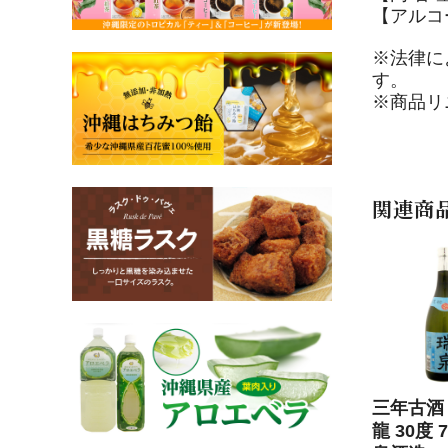
【アルコ
※法律に
す。
※商品リ
関連商
三年古酒 
龍 30度 7