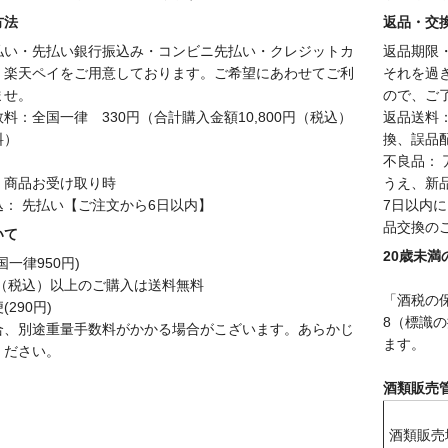
方法
返品・交
払い・先払い銀行振込み・コンビニ先払い・クレジットカ
返品期限
、楽天ペイをご用意しております。ご希望にあわせてご利
それを過
ませ。
ので、ご
料：全国一律 330円（合計購入金額10,800円（税込）
返品送料
料）
換、誤品
不良品：
：商品お受け取り時
うえ、新
込： 先払い【ご注文から6日以内】
7日以内
品交換の
いて
20歳未
国一律950円)
円（税込）以上のご購入は送料無料
「酒税の
290円)
8（標識
合、別途重量手数料がかかる場合がこざいます。あらかじ
ます。
ください。
酒類販売
酒類販売