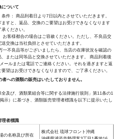
換について
・条件： 商品到着日より7日以内とさせていただきます。
ぎますと、返品、交換のご要望はお受けできなくなります
了承ください。
： お客様都合の場合はご容赦ください。ただし、不良品交
配送交換は当社負担とさせていただきます。
 万一不良品等がございましたら、当店の在庫状況を確認の
品、または同等品と交換させていただきます。 商品到着後
にメールまたは電話でご連絡ください。それを過ぎますと返
ご要望はお受けできなくなりますので、ご了承ください。
満の者への酒類の販売はいたしておりません。
保全及び、酒類業組合等に関する法律施行規則」第11条の1
の掲示）に基づき、酒類販売管理者標識を以下に提示いたし
管理者標識
株式会社 琉球フロント沖縄
場の名称及び所在
沖縄県浦添市勢理客3丁目1番地16