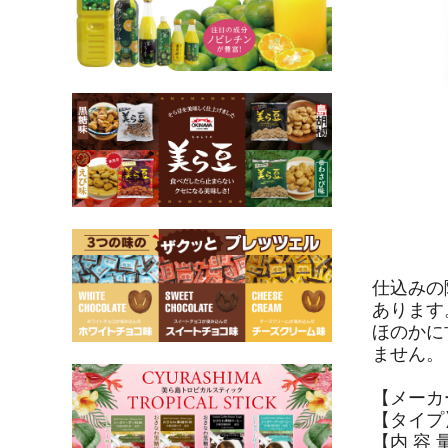
仕込みの
あります
ほのかに
ません。
【メーカ
【タイプ
【内 容 量