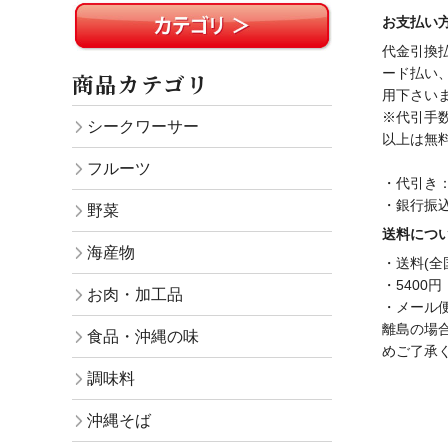
お支払い
代金引換
ード払い
商品カテゴリ
用下さい
※代引手数
シークワーサー
以上は無
フルーツ
・代引き
・銀行振
野菜
送料につ
海産物
・送料(全
・5400
お肉・加工品
・メール便(
離島の場
食品・沖縄の味
めご了承
調味料
沖縄そば