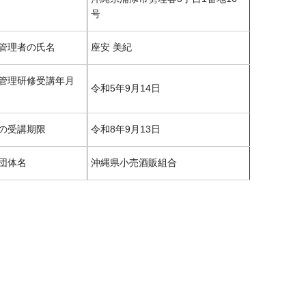
号
管理者の氏名
座安 美紀
管理研修受講年月
令和5年9月14日
の受講期限
令和8年9月13日
団体名
沖縄県小売酒販組合