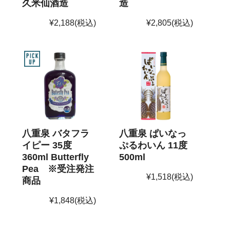
久米仙酒造
造
¥2,188
(税込)
¥2,805
(税込)
八重泉 バタフラ
八重泉 ぱいなっ
イピー 35度
ぷるわいん 11度
360ml Butterfly
500ml
Pea ※受注発注
¥1,518
(税込)
商品
¥1,848
(税込)