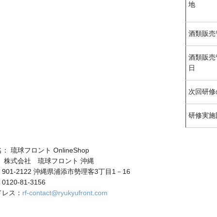
地
酒類販売
酒類販売
日
次回研修
研修実施
 琉球フロント OnlineShop
 株式会社 琉球フロント 沖縄
901-2122 沖縄県浦添市勢理客3丁目1－16
20-81-3156
ドレス：
rf-contact@ryukyufront.com