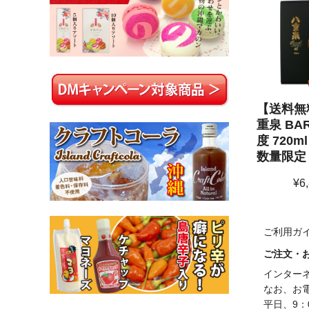
【送料無
重泉 BAR
度 720m
数量限定
¥6
ご利用ガ
ご注文・
インター
なお、お
平日、9：