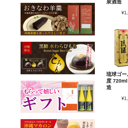
泉酒造
¥1
琉球ゴール
度 720m
造
¥1