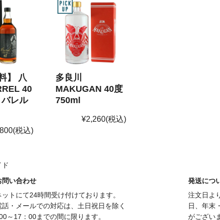
料】 八
多良川
REL 40
MAKUGAN 40度
l バレル
750ml
¥2,260
(税込)
,800
(税込)
イド
お問い合わせ
発送につ
ネットにて24時間受け付けております。
注文日よ
電話・メールでの対応は、土日祝日を除く
日、年末
00～17：00までの間に限ります。
がござい