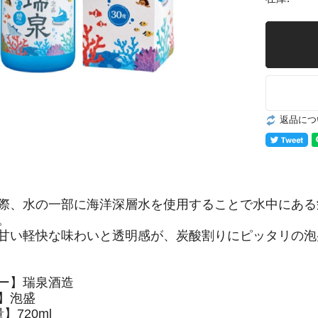
返品につ
際、水の一部に海洋深層水を使用することで水中にある
。
甘い軽快な味わいと透明感が、炭酸割りにピッタリの泡
ー】瑞泉酒造
】泡盛
】720ml