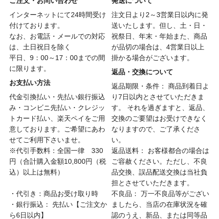
ご注文・お問い合わせ
発送について
インターネットにて24時間受け
注文日より2～3営業日以内に発
付けております。
送いたします。但し、土・日・
なお、お電話・メールでの対応
祝祭日、年末・年始また、商品
は、土日祝日を除く
が品切の場合は、4営業日以上
平日、9：00～17：00までの間
掛かる場合がございます。
に限ります。
返品・交換について
お支払い方法
返品期限・条件： 商品到着日よ
代金引換払い・先払い銀行振込
り7日以内とさせていただきま
み・コンビニ先払い・クレジッ
す。 それを過ぎますと、返品、
トカード払い、楽天ペイをご用
交換のご要望はお受けできなく
意しております。ご希望にあわ
なりますので、ご了承くださ
せてご利用下さいませ。
い。
※代引手数料：全国一律 330
返品送料： お客様都合の場合は
円（合計購入金額10,800円（税
ご容赦ください。ただし、不良
込）以上は無料）
品交換、誤品配送交換は当社負
担とさせていただきます。
・代引き：商品お受け取り時
不良品： 万一不良品等がござい
・銀行振込： 先払い【ご注文か
ましたら、当店の在庫状況を確
ら6日以内】
認のうえ、新品、または同等品