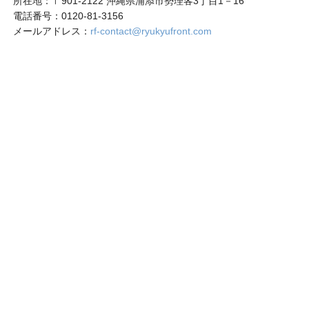
所在地：〒901-2122 沖縄県浦添市勢理客3丁目1－16
電話番号：0120-81-3156
メールアドレス：
rf-contact@ryukyufront.com
〒901-2122 沖縄県浦添市勢理客3丁目1－16
営業時間：月～金（祝日を除く）
午前9時～午後5時