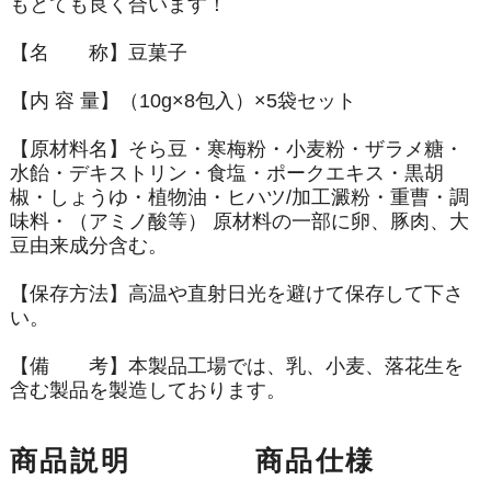
もとても良く合います！
【名 称】豆菓子
【内 容 量】（10g×8包入）×5袋セット
【原材料名】そら豆・寒梅粉・小麦粉・ザラメ糖・
水飴・デキストリン・食塩・ポークエキス・黒胡
椒・しょうゆ・植物油・ヒハツ/加工澱粉・重曹・調
味料・（アミノ酸等） 原材料の一部に卵、豚肉、大
豆由来成分含む。
【保存方法】高温や直射日光を避けて保存して下さ
い。
【備 考】本製品工場では、乳、小麦、落花生を
含む製品を製造しております。
商品説明
商品仕様