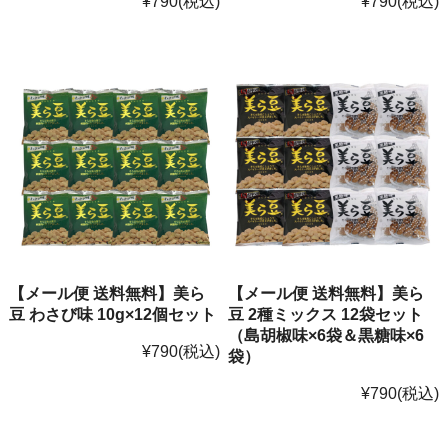
¥790
(税込)
¥790
(税込)
【メール便 送料無料】美ら
【メール便 送料無料】美ら
豆 わさび味 10g×12個セット
豆 2種ミックス 12袋セット
（島胡椒味×6袋＆黒糖味×6
¥790
(税込)
袋）
¥790
(税込)