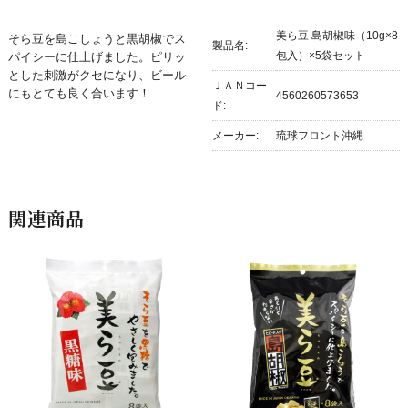
美ら豆 島胡椒味（10g×8
そら豆を島こしょうと黒胡椒でス
製品名:
包入）×5袋セット
パイシーに仕上げました。ピリッ
とした刺激がクセになり、ビール
ＪＡＮコー
にもとても良く合います！
4560260573653
ド:
メーカー:
琉球フロント沖縄
関連商品