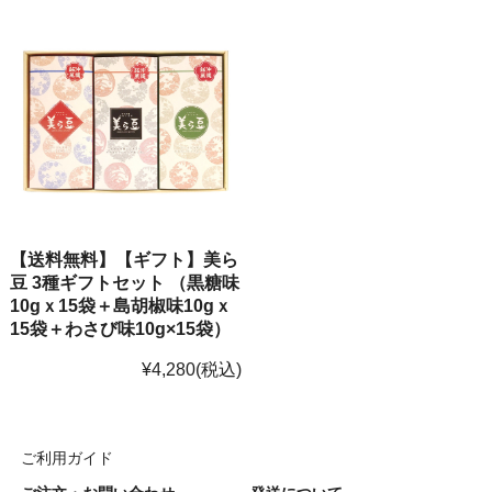
【送料無料】【ギフト】美ら
豆 3種ギフトセット （黒糖味
10gｘ15袋＋島胡椒味10gｘ
15袋＋わさび味10g×15袋）
¥4,280
(税込)
ご利用ガイド