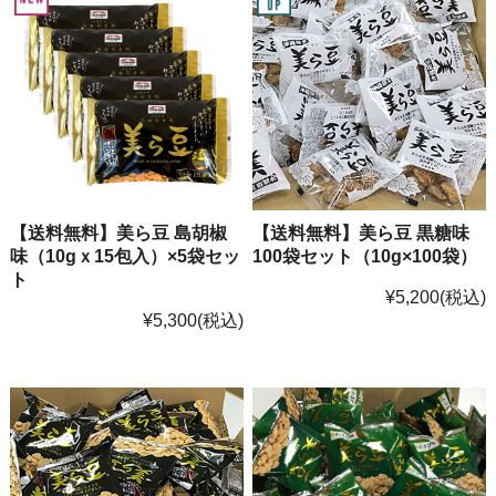
【送料無料】美ら豆 島胡椒
【送料無料】美ら豆 黒糖味
味（10gｘ15包入）×5袋セッ
100袋セット（10g×100袋）
ト
¥5,200
(税込)
¥5,300
(税込)