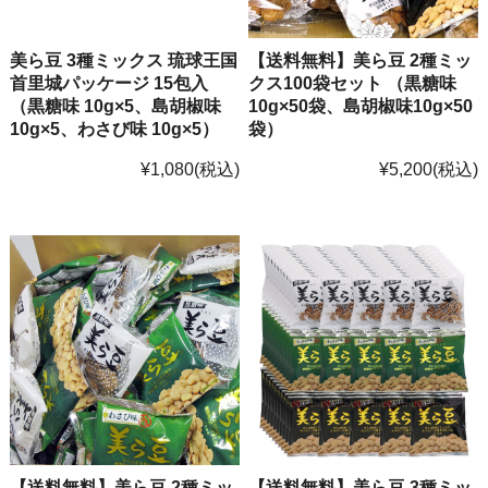
美ら豆 3種ミックス 琉球王国
【送料無料】美ら豆 2種ミッ
首里城パッケージ 15包入
クス100袋セット （黒糖味
（黒糖味 10g×5、島胡椒味
10g×50袋、島胡椒味10g×50
10g×5、わさび味 10g×5）
袋）
¥1,080
(税込)
¥5,200
(税込)
【送料無料】美ら豆 2種ミッ
【送料無料】美ら豆 3種ミッ