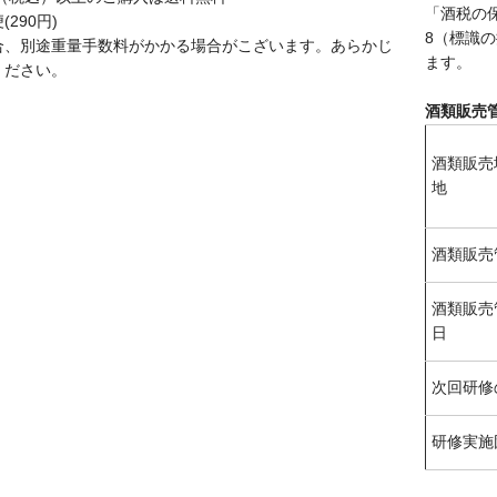
「酒税の
290円)
8（標識
合、別途重量手数料がかかる場合がこざいます。あらかじ
ます。
ください。
酒類販売
酒類販売
地
酒類販売
酒類販売
日
次回研修
研修実施