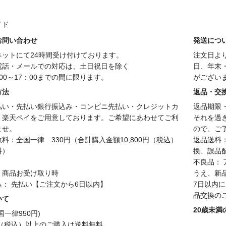
イド
お問い合わせ
発送につ
ネットにて24時間受け付けております。
注文日よ
電話・メールでの対応は、土日祝日を除く
日、年末
00～17：00までの間に限ります。
がござい
方法
返品・交
払い・先払い銀行振込み・コンビニ先払い・クレジットカ
返品期限
、楽天ペイをご用意しております。ご希望にあわせてご利
それを過
ませ。
ので、ご
料：全国一律 330円（合計購入金額10,800円（税込）
返品送料
料）
換、誤品
不良品：
：商品お受け取り時
うえ、新
込： 先払い【ご注文から6日以内】
7日以内
品交換の
いて
20歳未
国一律950円)
円（税込）以上のご購入は送料無料