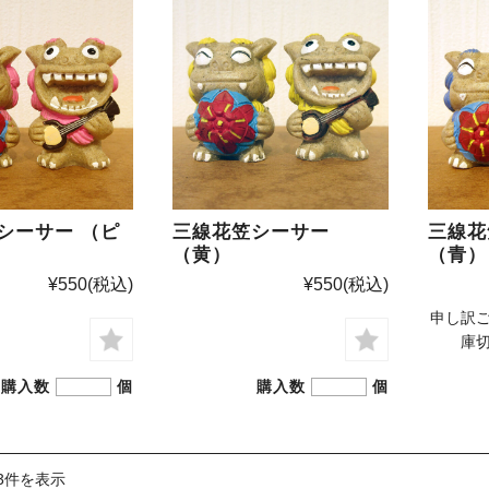
シーサー （ピ
三線花笠シーサー
三線花
（黄）
（青）
¥550
(税込)
¥550
(税込)
申し訳
庫
購入数
個
購入数
個
3件を表示