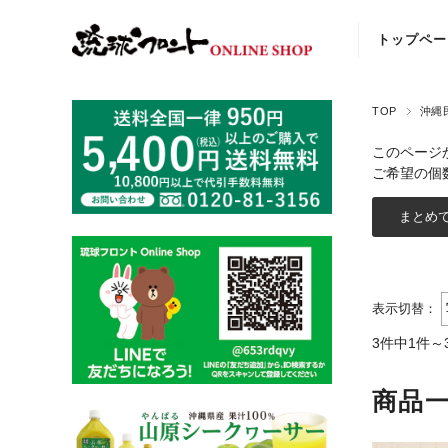
トップペー
TOP
沖縄
このページ
ご希望の個
表示切替：
3件中1件～
商品