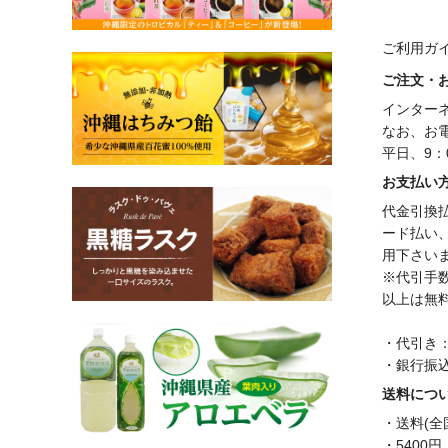
ご利用ガ
ご注文・
インター
なお、お
平日、9：
お支払い
代金引換
ード払い
用下さい
※代引手数
以上は無
・代引き
・銀行振
送料につ
・送料(全
・5400