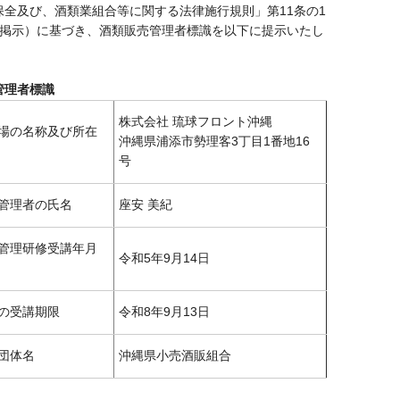
保全及び、酒類業組合等に関する法律施行規則」第11条の1
の掲示）に基づき、酒類販売管理者標識を以下に提示いたし
管理者標識
株式会社 琉球フロント沖縄
場の名称及び所在
沖縄県浦添市勢理客3丁目1番地16
号
管理者の氏名
座安 美紀
管理研修受講年月
令和5年9月14日
の受講期限
令和8年9月13日
団体名
沖縄県小売酒販組合