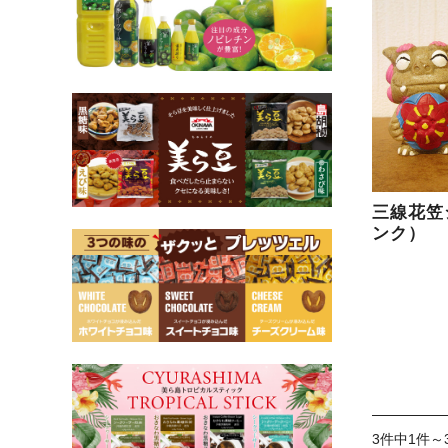
三線花笠
ンク）
3件中1件～