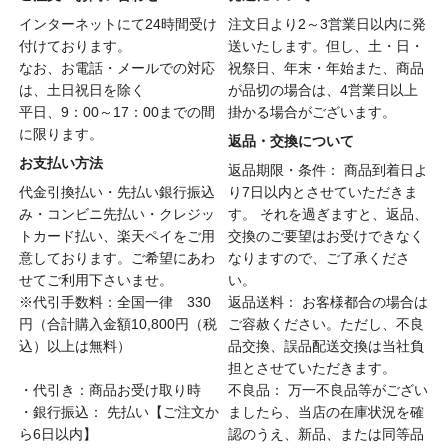
インターネットにて24時間受け
注文日より2～3営業日以内に発
付けております。
送いたします。但し、土・日・
なお、お電話・メールでの対応
祝祭日、年末・年始また、商品
は、土日祝日を除く
が品切の場合は、4営業日以上
平日、9：00～17：00までの間
掛かる場合がございます。
に限ります。
返品・交換について
お支払い方法
返品期限・条件： 商品到着日よ
代金引換払い・先払い銀行振込
り7日以内とさせていただきま
み・コンビニ先払い・クレジッ
す。 それを過ぎますと、返品、
トカード払い、楽天ペイをご用
交換のご要望はお受けできなく
意しております。ご希望にあわ
なりますので、ご了承くださ
せてご利用下さいませ。
い。
※代引手数料：全国一律 330
返品送料： お客様都合の場合は
円（合計購入金額10,800円（税
ご容赦ください。ただし、不良
込）以上は無料）
品交換、誤品配送交換は当社負
担とさせていただきます。
・代引き：商品お受け取り時
不良品： 万一不良品等がござい
・銀行振込： 先払い【ご注文か
ましたら、当店の在庫状況を確
ら6日以内】
認のうえ、新品、または同等品