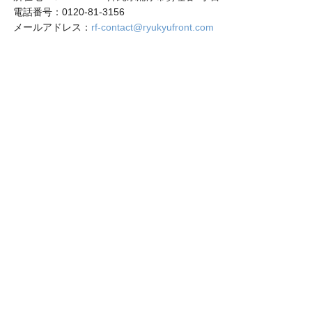
電話番号：0120-81-3156
メールアドレス：
rf-contact@ryukyufront.com
〒901-2122 沖縄県浦添市勢理客3丁目1－16
営業時間：月～金（祝日を除く）
午前9時～午後5時