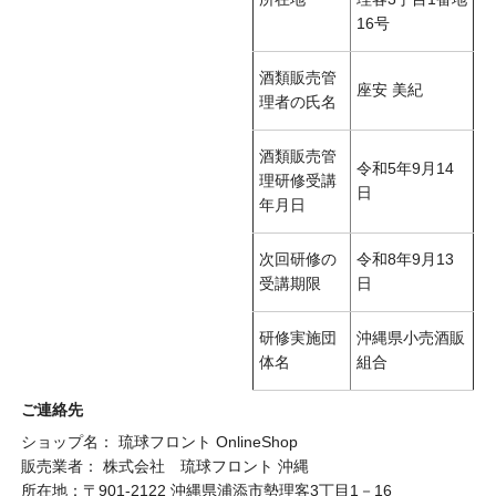
16号
酒類販売管
座安 美紀
理者の氏名
酒類販売管
令和5年9月14
理研修受講
日
年月日
次回研修の
令和8年9月13
受講期限
日
研修実施団
沖縄県小売酒販
体名
組合
ご連絡先
ショップ名： 琉球フロント OnlineShop
販売業者： 株式会社 琉球フロント 沖縄
所在地：〒901-2122 沖縄県浦添市勢理客3丁目1－16