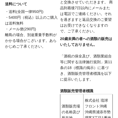
と交換させていただきます。 商
送料について
品到着後7日以内にメールまた
・送料(全国一律950円)
は電話でご連絡ください。それ
・5400円（税込）以上のご購入
を過ぎますと返品交換のご要望
は送料無料
はお受けできなくなりますの
・メール便(290円)
で、ご了承ください。
離島の場合、別途重量手数料が
20歳未満の者への酒類の販売は
かかる場合がこざいます。あら
いたしておりません。
かじめご了承ください。
「酒税の保全及び、酒類業組合
等に関する法律施行規則」第11
条の18（標識の掲示）に基づ
き、酒類販売管理者標識を以下
に提示いたします。
酒類販売管理者標識
株式会社 琉球
酒類販売場
フロント沖縄
の名称及び
沖縄県浦添市勢
所在地
理客3丁目1番地