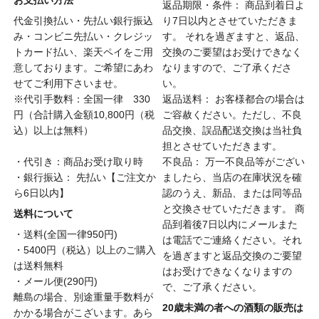
お支払い方法
返品期限・条件： 商品到着日よ
代金引換払い・先払い銀行振込
り7日以内とさせていただきま
み・コンビニ先払い・クレジッ
す。 それを過ぎますと、返品、
トカード払い、楽天ペイをご用
交換のご要望はお受けできなく
意しております。ご希望にあわ
なりますので、ご了承くださ
せてご利用下さいませ。
い。
※代引手数料：全国一律 330
返品送料： お客様都合の場合は
円（合計購入金額10,800円（税
ご容赦ください。ただし、不良
込）以上は無料）
品交換、誤品配送交換は当社負
担とさせていただきます。
・代引き：商品お受け取り時
不良品： 万一不良品等がござい
・銀行振込： 先払い【ご注文か
ましたら、当店の在庫状況を確
ら6日以内】
認のうえ、新品、または同等品
と交換させていただきます。 商
送料について
品到着後7日以内にメールまた
・送料(全国一律950円)
は電話でご連絡ください。それ
・5400円（税込）以上のご購入
を過ぎますと返品交換のご要望
は送料無料
はお受けできなくなりますの
・メール便(290円)
で、ご了承ください。
離島の場合、別途重量手数料が
20歳未満の者への酒類の販売は
かかる場合がこざいます。あら